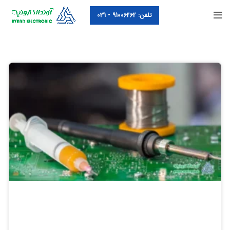
تلفن: 91006262 - 031